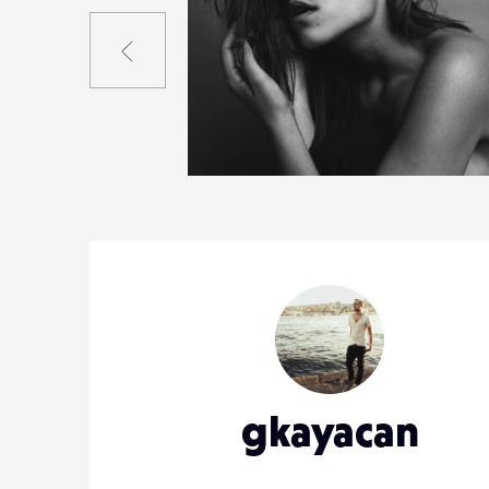
Précédent
12
112
0
gkayacan