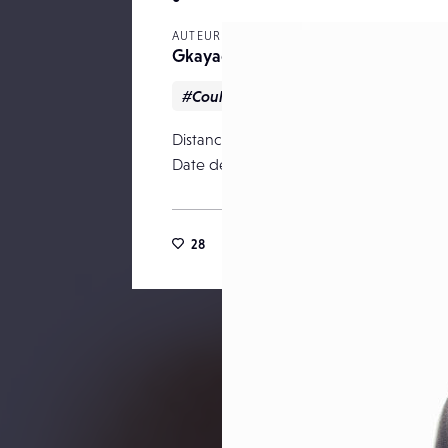
AUTEUR
Gkayacan
#Couleur
#Portrait
#Sexy
Distance focale
Date de publication
28
43
0