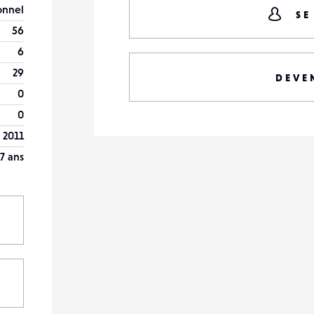
onnel
SE
56
6
29
DEVE
0
0
l 2011
7 ans