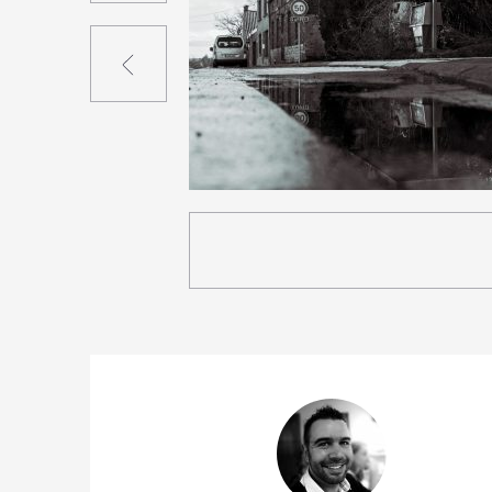
Précédent
3
20
0