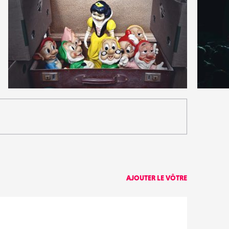
4
3
32
0
AJOUTER LE VÔTRE