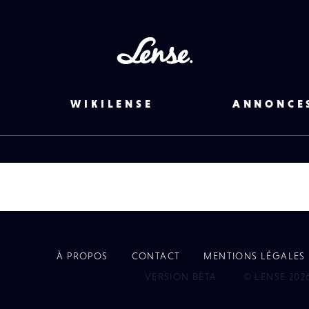
Lense
WIKILENSE
ANNONCE
À PROPOS
CONTACT
MENTIONS LÉGALES
EYE
VERSION BÊTA
© LENSE 202