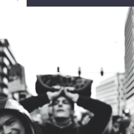
Ouvrir
/
Fermer
0 mm
re 2021