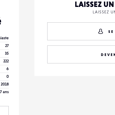
LAISSEZ U
LAISSEZ 
é
SE
iaste
27
35
DEVE
222
6
0
n 2018
7 ans