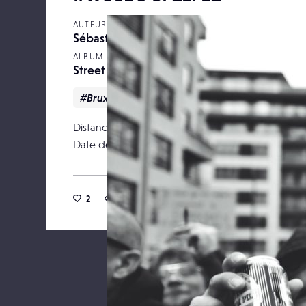
AUTEUR
Sébastien Wautié
ALBUM
Street
#Bruxelles
#freeEU
#Manifestation
Distance focale
Date de publication
10 décemb
2
27
0