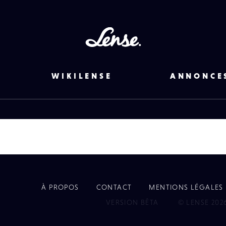
Lense
WIKILENSE
ANNONCE
À PROPOS
CONTACT
MENTIONS LÉGALES
EYE
VERSION BÊTA
© LENSE 202