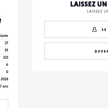
LAISSEZ U
LAISSEZ 
é
SE
iaste
27
35
DEVE
222
6
0
n 2018
7 ans