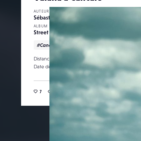
AUTEUR
Sébastien Wautié
ALBUM
Street
#Cancale
#Vaiana
Distance focale
Date de publication
03 févr
7
27
0