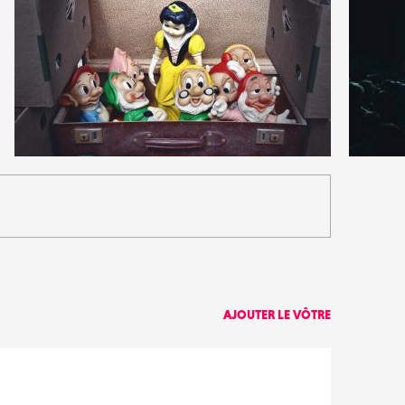
4
3
32
0
AJOUTER LE VÔTRE