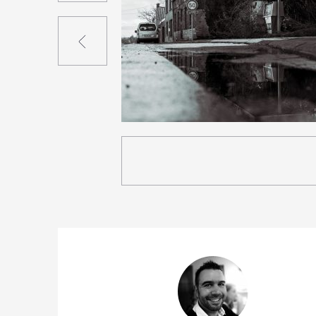
Précédent
3
20
0