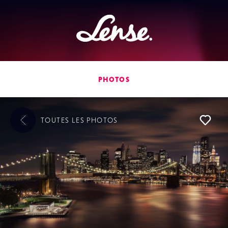
Lense
PHOTOS
TOUTES LES
PHOTOS
L