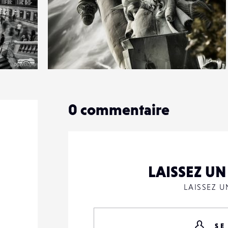
4
23
0
0
commentaire
LAISSEZ U
LAISSEZ 
SE