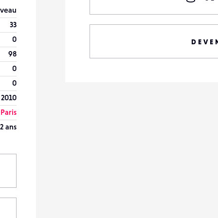
veau
33
0
DEVE
98
0
0
t 2010
Paris
2 ans