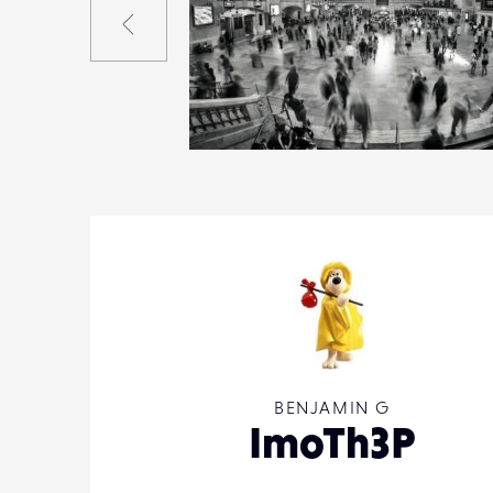
4
22
0
BENJAMIN G
ImoTh3P