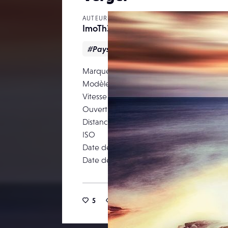
AUTEUR
ImoTh3P
#Paysage
Marque
Modèle
Canon E
Vitesse d’obturation
Ouverture
Distance focale
ISO
Date de prise de vue
25
Date de publication
5
16
0