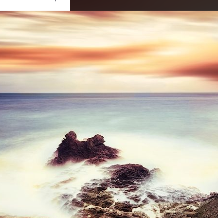
Ouvrir
/
Fermer
Canon
OS 5D Mark III
46
f/11
17 mm
100
 décembre 2012
28 janvier 2013