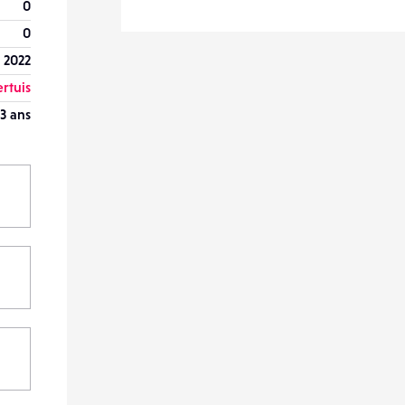
0
0
l 2022
rtuis
3 ans