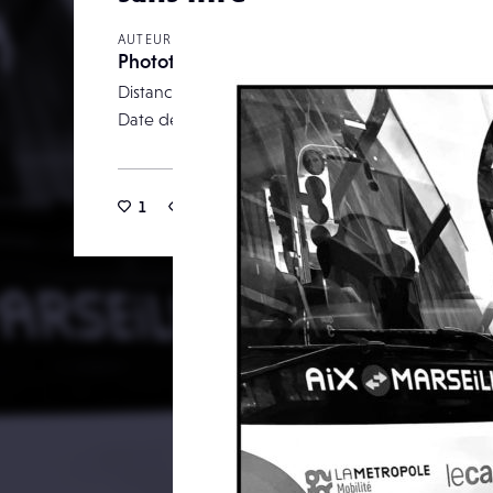
AUTEUR
Phototype
Distance focale
Date de publication
03 j
1
21
0