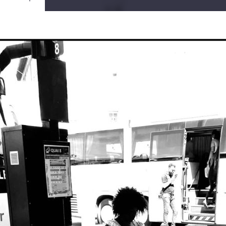
Ouvrir
/
Fermer
0 mm
uin 2022