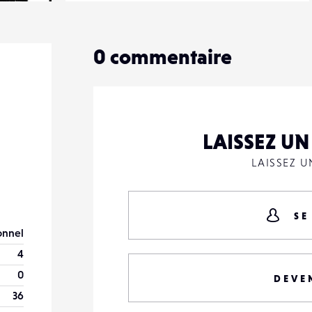
20
0
0
commentaire
LAISSEZ U
LAISSEZ 
SE
onnel
4
0
DEVE
36