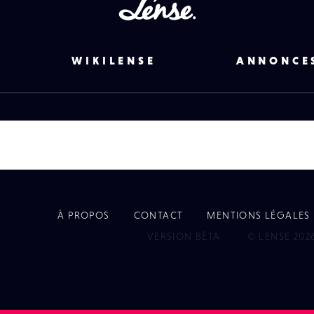
Lense
WIKILENSE
ANNONCE
À PROPOS
CONTACT
MENTIONS LÉGALES
EYE
VERSION BÊTA
© LENSE 202