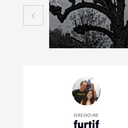
Précédent
0
15
0
GREGOIRE
furtif