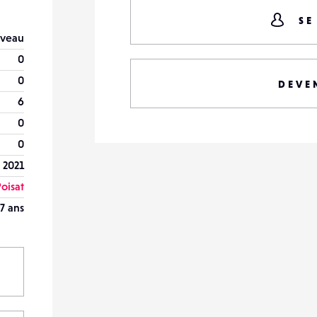
SE
veau
0
0
DEVE
6
0
0
r 2021
oisat
7 ans