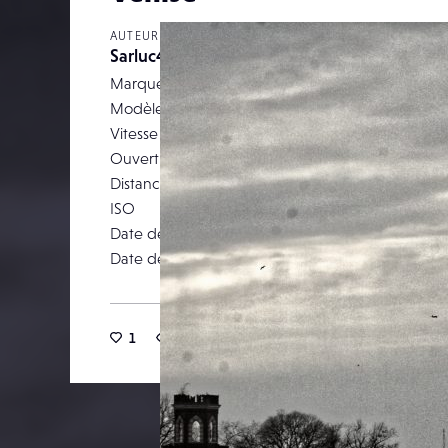
AUTEUR
Sarluc44
Marque
Modèle
Canon 
Vitesse d’obturation
Ouverture
Distance focale
ISO
Date de prise de vue
02 a
Date de publication
17 févr
1
14
0