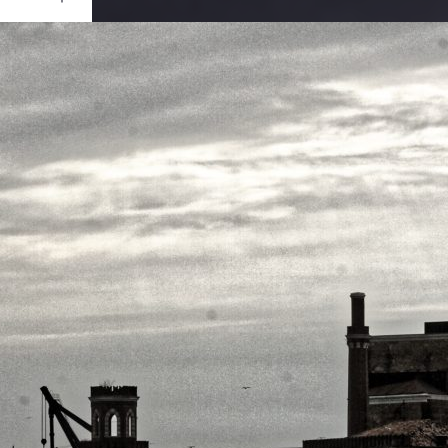
Ouvrir
/
Fermer
Canon
EOS 20D
1/800
f/18
63 mm
400
vril 2013
ier 2021