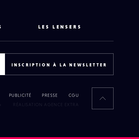
S
LES LENSERS
INSCRIPTION À LA NEWSLETTER
PUBLICITÉ
PRESSE
CGU
RETOUR
6
RÉALISATION AGENCE EXTRA
EN
HAUT
DE
PAGE