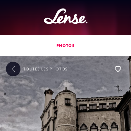
Lense
PHOTOS
TOUTES LES
PHOTOS
L