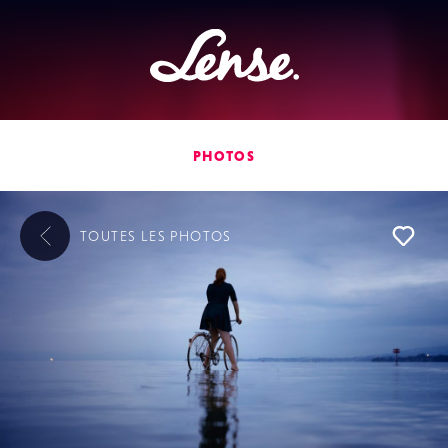
Lense
PHOTOS
TOUTES LES
PHOTOS
L