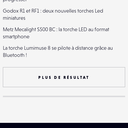
Godox R1 et RF1 : deux nouvelles torches Led
miniatures
Metz Mecalight S500 BC : la torche LED au format
smartphone
La torche Lumimuse 8 se pilote à distance grâce au
Bluetooth !
Mecalight L1000 BC, une nouvelle torche LED Metz
SWPA 2026 / Open : les lauréats
PLUS DE RÉSULTAT
Apple iPad Pro 13" (2024) : prise en main
Trépieds flexibles Joby PodZilla : une alternative aux
GorillaPod
Close-Up Photographer of the Year : éloge de la
patience en photographie