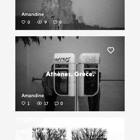
Amandine
0
9
0
Liker
Athènes, Grèce.
Amandine
1
17
0
Liker