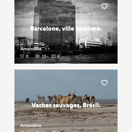
Liker
Barcelone, ville fantôme.
Amandine
0
17
0
Liker
Vaches sauvages, Brésil.
Amandine