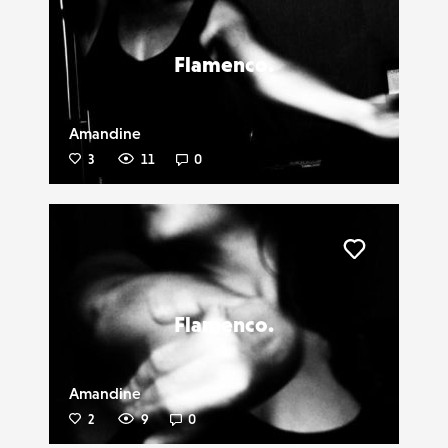
Flamenco.
Amandine
3
11
0
Liker
Flamenco.
Amandine
2
9
0