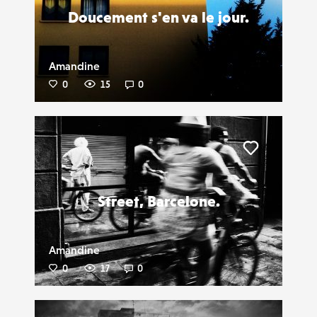
Doucement s'en va le jour.
Amandine
0
15
0
Liker
Street, Barcelone.
Amandine
0
17
0