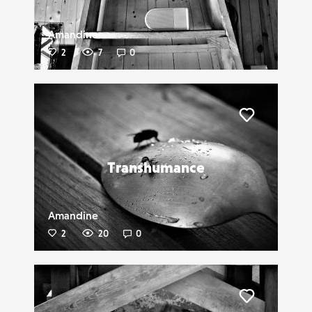
Amandine
2
7
0
Liker
Transhumance
Amandine
2
20
0
Liker