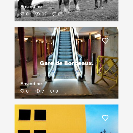
Amandine
0
15
0
Liker
Gare de Bordeaux.
Amandine
0
7
0
Liker