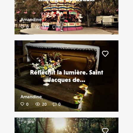
Amandine
0
22
0
Liker
Réfléchit la lumière. Saint
Jacques de...
Amandine
0
20
0