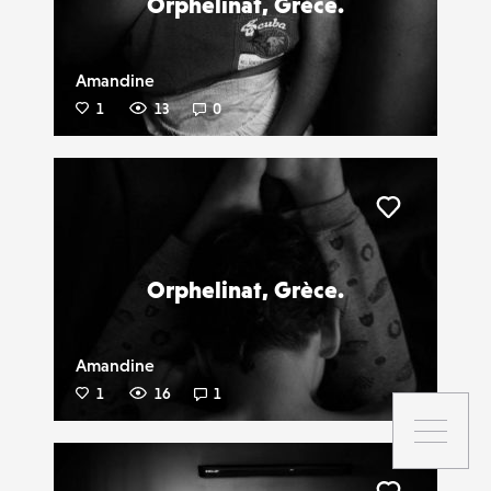
Orphelinat, Grèce.
Amandine
1
13
0
Liker
Orphelinat, Grèce.
Amandine
1
16
1