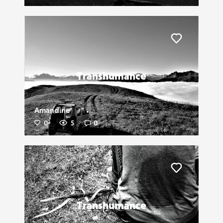
Liker
Transhumance
Amandine
0
5
0
Liker
Transhumance