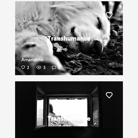
Liker
Transhumance
Amandine
2
5
0
Liker
Transhumance