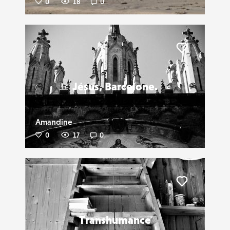
0
18
0
Liker
Jésus, Barcelone.
Amandine
0
17
0
Liker
Transhumance