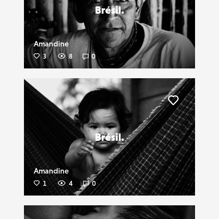
Brésil.
Amandine
3
8
0
Liker
Brésil.
Amandine
1
4
0