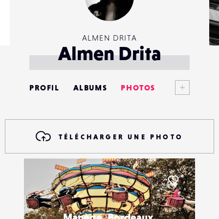
ALMEN DRITA
Almen Drita
Voir plus
PROFIL
ALBUMS
PHOTOS
ANNONCES
MATÉRIELS
TÉLÉCHARGER UNE PHOTO
CONTACTS
ÉVÉNEMENTS
Liker
FAVORIS
Manège, Bordeaux.