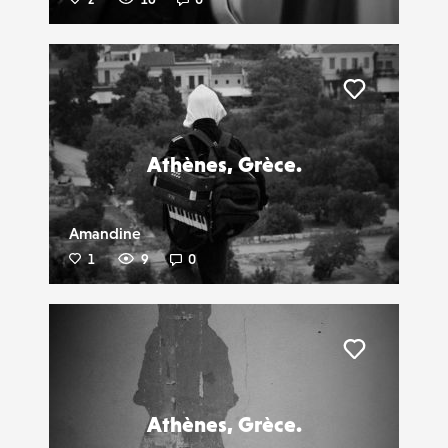
Liker
Athènes, Grèce.
Amandine
1
9
0
Liker
Athènes, Grèce.