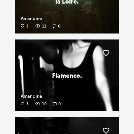
la Loire.
Amandine
3
12
0
Liker
Flamenco.
Amandine
3
10
0
Liker