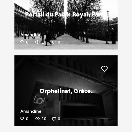
Portail du Palais Royal, Paris.
Amandine
0
16
0
Liker
Orphelinat, Grèce.
Amandine
0
10
0