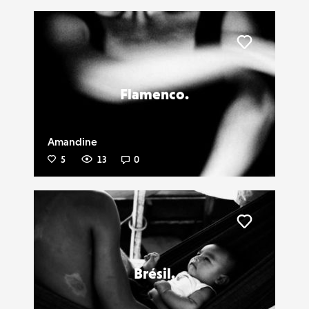
Liker
Flamenco.
Amandine
5
13
0
Liker
Brésil.