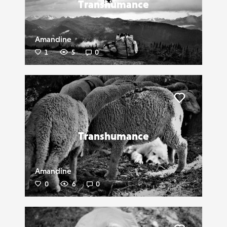
Transhumance
Amandine
1
5
0
Liker
Transhumance
Amandine
0
6
0