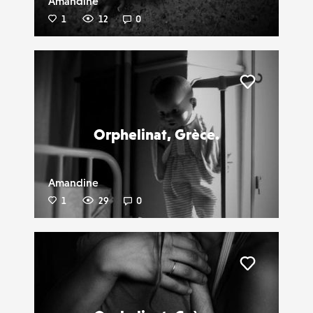
Amandine
1
12
0
Liker
Orphelinat, Grèce.
Amandine
1
29
0
Liker