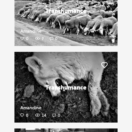
Transhumance
Amandine
0
7
0
Liker
Transhumance
Amandine
0
14
0