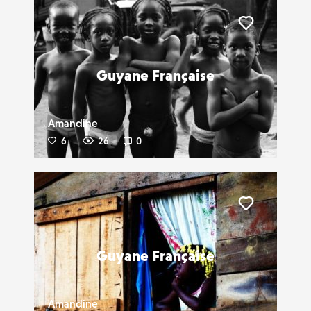
Liker
Guyane Française
Amandine
6
26
0
Liker
Guyane Française
Amandine