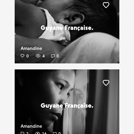
Liker
Guyane Française.
Amandine
0
4
0
Liker
Guyane Française.
Amandine
2
16
0