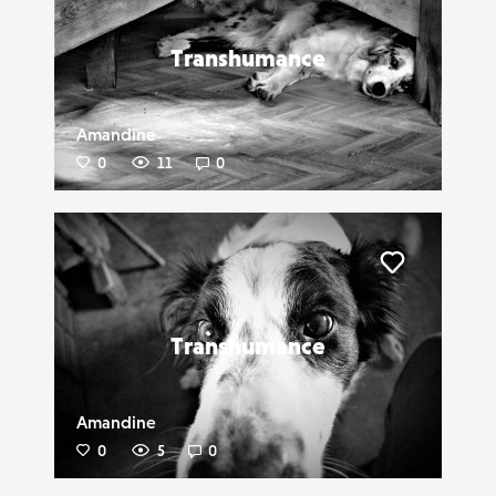
Transhumance
Amandine
0
11
0
Liker
Transhumance
Amandine
0
5
0