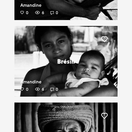
Amandine
0
6
0
Liker
Brésil.
Amandine
0
6
0
Liker