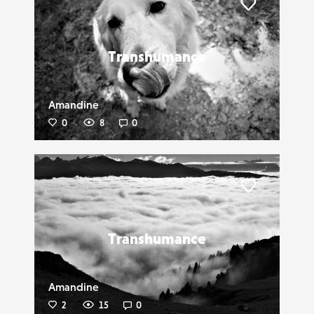
Liker
Transhumance
Amandine
0
8
0
Liker
Transhumance
Amandine
2
15
0