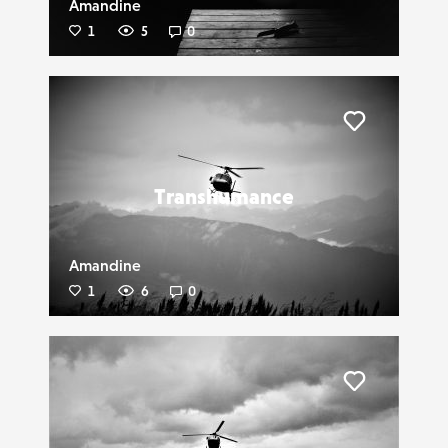
Amandine
1
5
0
Liker
Transhumance
Amandine
1
6
0
Liker