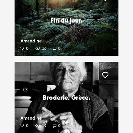
Liker
Fin du jour.
Amandine
0
16
0
Liker
Broderie, Grèce.
Amandine
0
19
0