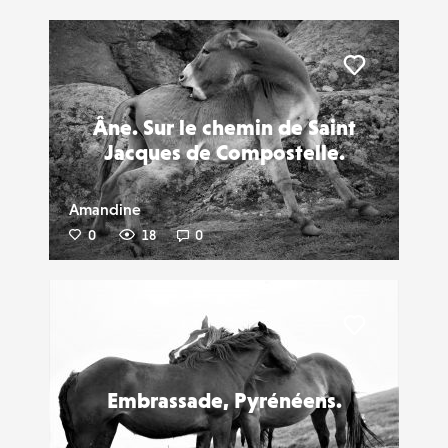
Liker
Âne. Sur le chemin de Saint
Jacques de Compostelle.
Amandine
0
18
0
Liker
Embrassade, Pyrénéens.