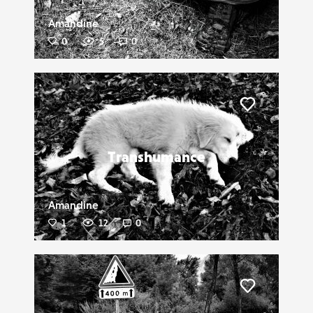
Amandine
0
5
0
Liker
Transhumance
Amandine
1
12
0
Liker