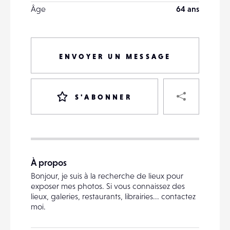
Âge
64 ans
ENVOYER UN MESSAGE
PART
S'ABONNER
VOTRE
DESTINATAIRE
À propos
VOTRE
Bonjour, je suis à la recherche de lieux pour
DESTINATAIRE
exposer mes photos. Si vous connaissez des
VOTRE
lieux, galeries, restaurants, librairies... contactez
EMAIL
moi.
VOTRE
EMAIL