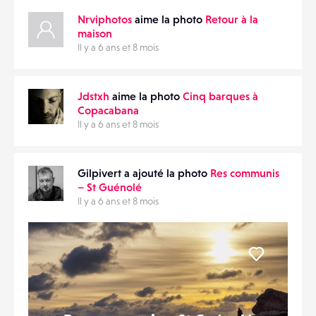
Nrviphotos
aime la photo
Retour à la
maison
Il y a 6 ans et 8 mois
Jdstxh
aime la photo
Cinq barques à
Copacabana
Il y a 6 ans et 8 mois
Gilpivert a ajouté la photo
Res communis
– St Guénolé
Il y a 6 ans et 8 mois
Liker