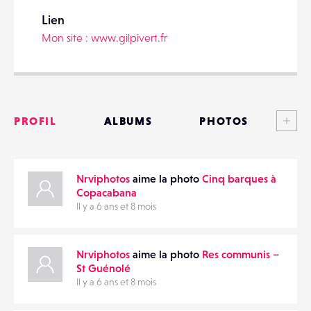
Lien
Mon site : www.gilpivert.fr
PARTAGER
Voi
PROFIL
ALBUMS
PHOTOS
ANNONCES
Nrviphotos
aime la photo
Cinq barques à
MATÉRIELS
Copacabana
Il y a 6 ans et 8 mois
CONTACTS
ÉVÉNEMENTS
Nrviphotos
aime la photo
Res communis –
St Guénolé
Il y a 6 ans et 8 mois
FAVORIS