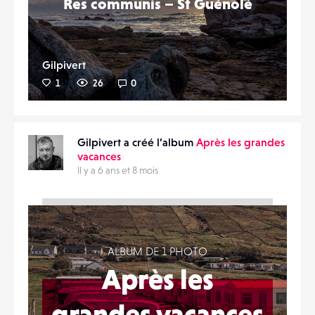
Res communis – St Guénolé
Gilpivert
1
26
0
Gilpivert a créé l’album
Après les grandes
vacances
Il y a 6 ans et 8 mois
ALBUM DE 1 PHOTO
Après les
grandes vacances