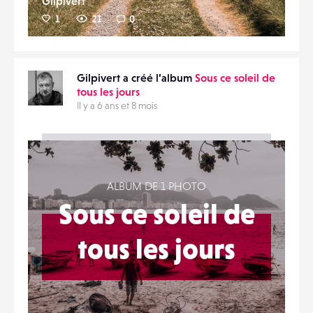
Gilpivert
1
21
0
Gilpivert a créé l’album
Sous ce soleil de
tous les jours
Il y a 6 ans et 8 mois
ALBUM DE 1 PHOTO
Sous ce soleil de
tous les jours