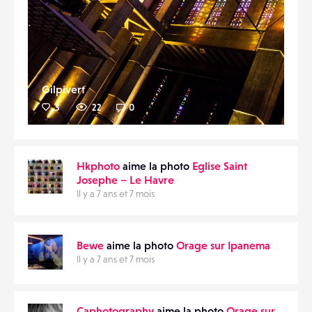
Gilpivert
3
22
0
Hkphoto
aime la photo
Eglise Saint
Josephe – Le Havre
Il y a 7 ans et 7 mois
Bewe
aime la photo
Orage sur Ipanema
Il y a 7 ans et 7 mois
Caphotography
aime la photo
Orage sur