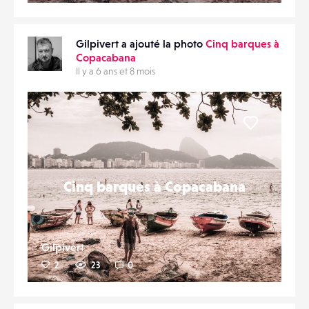
Gilpivert a ajouté la photo
Cinq barques à
Copacabana
Il y a 6 ans et 8 mois
Liker
Cinq barques à Copacabana
Gilpivert
2
23
0