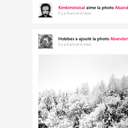
Kimkimstoical
aime la photo
Aban
Il y a 4 ans et 6 mois
Hobbes a ajouté la photo
Abando
Il y a 4 ans et 6 mois