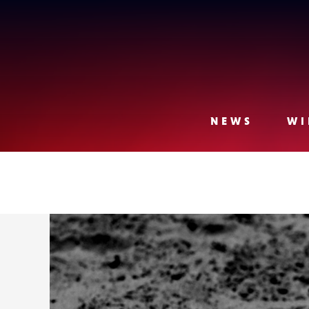
Lense
NEWS
WI