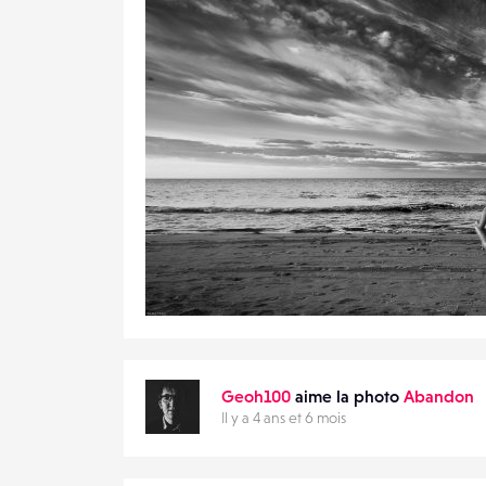
5
33
0
Geoh100
aime la photo
Abandon
Il y a 4 ans et 6 mois