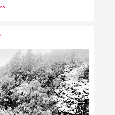
don
n