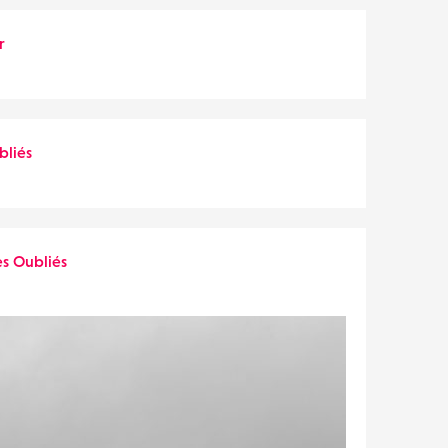
r
bliés
es Oubliés