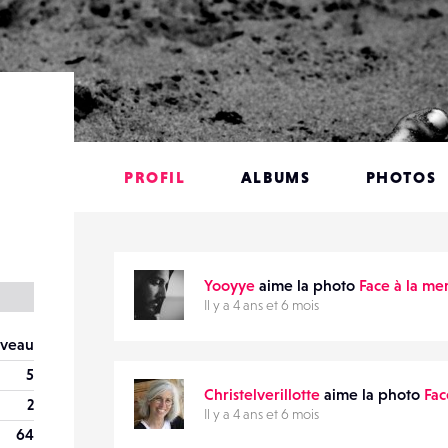
PROFIL
ALBUMS
PHOTOS
Yooyye
aime la photo
Face à la me
Il y a 4 ans et 6 mois
veau
5
Christelverillotte
aime la photo
Fac
2
Il y a 4 ans et 6 mois
64