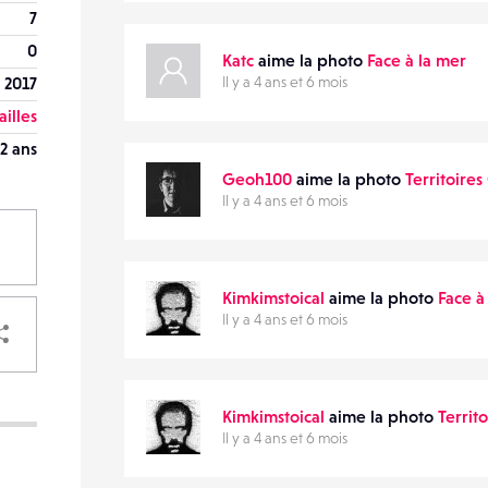
7
0
Katc
aime la photo
Face à la mer
 2017
Il y a 4 ans et 6 mois
ailles
2 ans
Geoh100
aime la photo
Territoires
Il y a 4 ans et 6 mois
Kimkimstoical
aime la photo
Face à
PARTAGER
Il y a 4 ans et 6 mois
Kimkimstoical
aime la photo
Territ
Il y a 4 ans et 6 mois
VOTRE
DESTINATAIRE
VOTRE