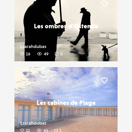
Liker
Les ombres d'Ostende
Lsarahdubas
16
49
0
Liker
Les cabines de Plage
Lsarahdubas
11
63
1