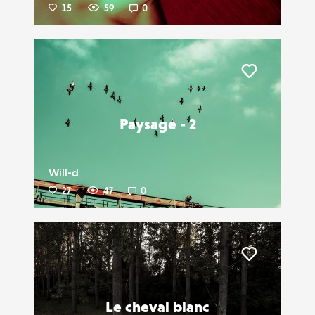
15
59
0
Liker
Paysage - 2
Will-d
27
47
0
Liker
Le cheval blanc