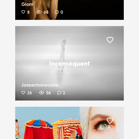
Giom
8
68
0
Liker
Inconséquent
Joseantoinecosta
26
56
1
Liker