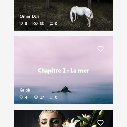
Omar Dziri
8
33
0
Liker
Chapitre 1 : La mer
Kalok
4
17
0
Liker