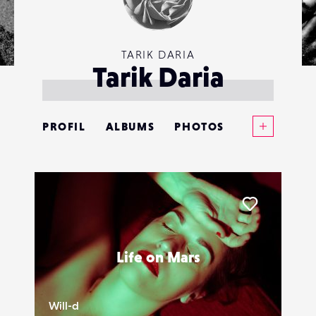
TARIK DARIA
Tarik Daria
Voir plus
PROFIL
ALBUMS
PHOTOS
ANNONCES
MATÉRIELS
Liker
CONTACTS
Life on Mars
ÉVÉNEMENTS
FAVORIS
Will-d