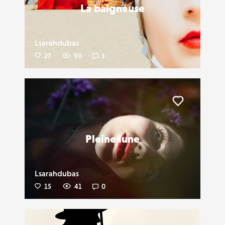
La baigneuse
Lsarahdubas
27
90
3
Liker
Pleine lune
Lsarahdubas
15
41
0