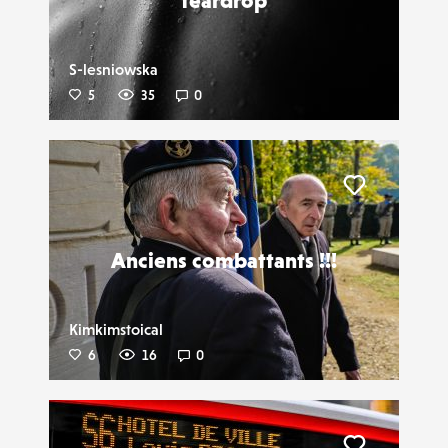
teardrop
S-lesniowska
5
35
0
Liker
Anciens combattants !!!
Kimkimstoical
6
16
0