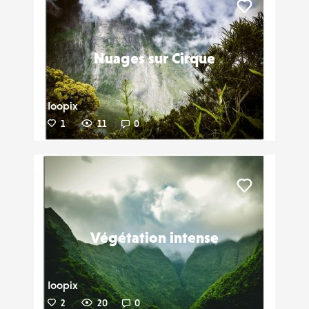
Liker
Nuages sur Cirque
Ioopix
1
11
0
Liker
Végétation intense
Ioopix
2
20
0