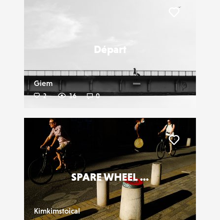
Liker
Départ
Giem
2
16
0
Liker
SPARE WHEEL ...
Kimkimstoical