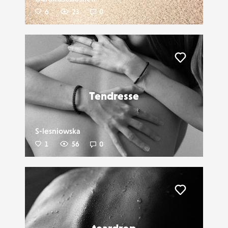
6
23
0
Liker
Tendresse
S-lesniowska
1
56
0
Liker