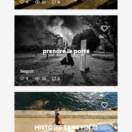
9
22
0
Liker
prendre la porte
Nopsir
9
32
0
Liker
HISTOIRE SANS FIN !!!