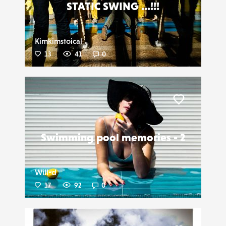
STATIC SWING ...!!!
Kimkimstoical
13
41
0
Liker
Swimming pool memories - 2
Will-d
17
92
0