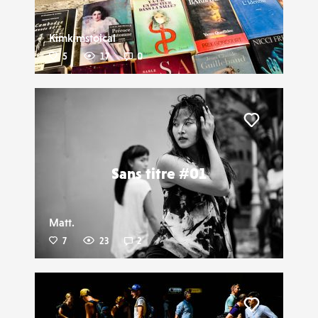
Kimkimstoical
5
17
0
Liker
Sans titre #01
Matt.
7
23
2
Liker