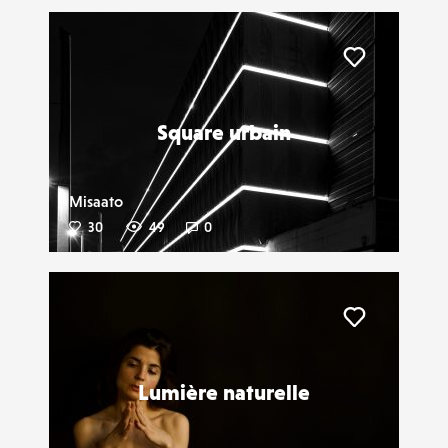
Liker
Square urbain
Misaato
30
49
0
Liker
Lumière naturelle