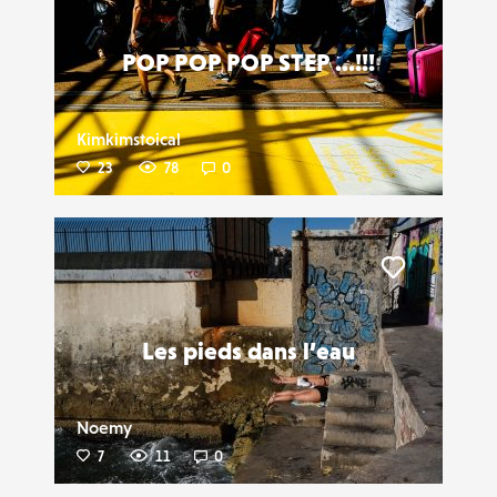
POP POP POP STEP ...!!!
Kimkimstoical
23
78
0
Liker
Les pieds dans l’eau
Noemy
7
11
0