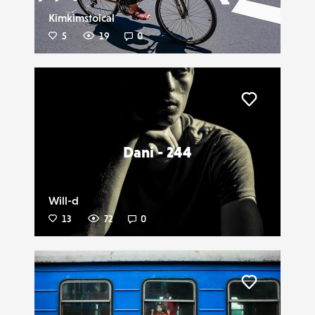
Kimkimstoical
5
19
0
Liker
Dani - 244
Will-d
13
72
0
Liker