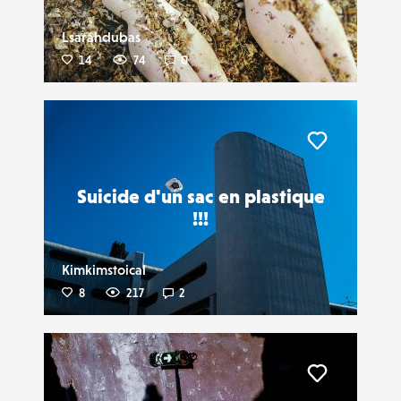
Lsarahdubas
14
74
0
Liker
Suicide d'un sac en plastique
!!!
Kimkimstoical
8
217
2
Liker