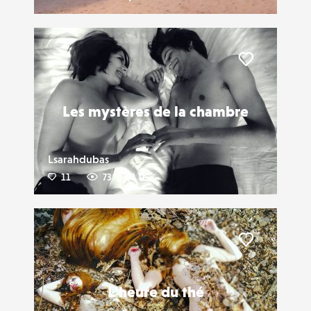
Liker
Les mystères de la chambre
Lsarahdubas
11
73
0
Liker
L'heure du thé