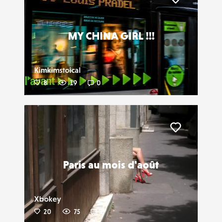
Liker
MY CHINA GIRL !!!
Kimkimstoical
8
19
0
Liker
Paris au mois d'août
Xbokey
20
75
1