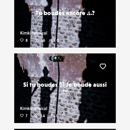
Tu boudes encore ...?
Kimkimstoical
8
16
0
Liker
Si tu boudes !!! Je boude aussi
!!!
Kimkimstoical
7
14
0