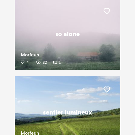
Liker
so alone
Morfeuh
4
32
1
Liker
sentier lumineux
Morfeuh