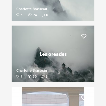
Charlotte Brasseau
5
24
0
Liker
Les oréades
Charlotte Brasseau
7
30
3
Liker