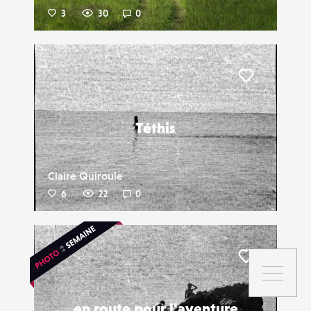
3
30
0
Liker
Téthis
Claire Quiroule
6
22
0
Liker
en route pour l'aventure