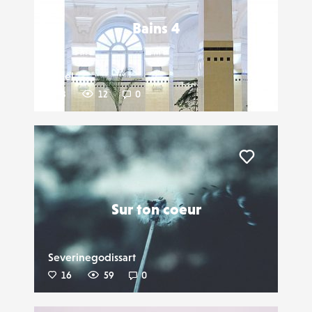
Bains 4
Dniel
3
12
0
Liker
Sur ton coeur
Severinegodissart
16
59
0