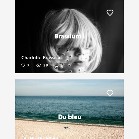
Liker
Brassium I
Charlotte Brasseau
7
29
1
Liker
Du bleu
Durandsebastien