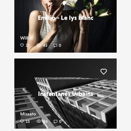
Emilio - Le lys blanc
Will-d
17
45
0
Liker
Instantanés Urbains
Misaato
15
36
0