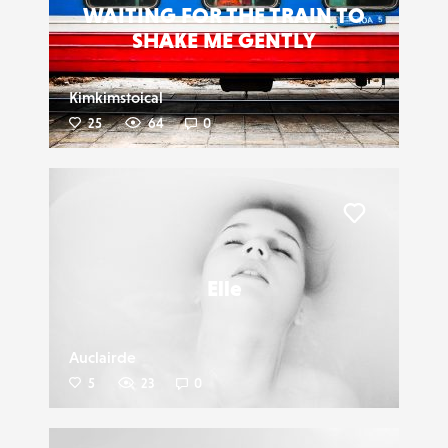
WAITING FOR THE TRAIN TO
SHAKE ME GENTLY
Kimkimstoical
25
64
0
Liker
Elle
Auclairde
5
23
0