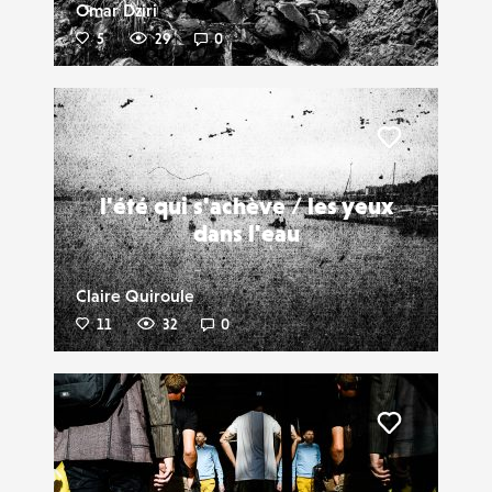
Omar Dziri
5
29
0
Liker
l'été qui s'achève / les yeux
dans l'eau
Claire Quiroule
11
32
0
Liker