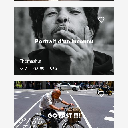
Liker
Portrait d'un inconnu
Thomashut
7
80
2
Liker
GO FAST !!!!