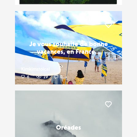
Liker
Je vous souhaite de bonne
vacances, en France...
Kimkimstoical
6
19
0
Liker
Oréades