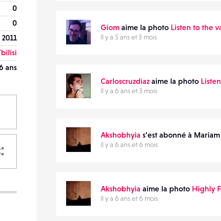
0
0
Giom
aime la photo
Listen to the 
 2011
Il y a 5 ans et 3 mois
bilisi
6 ans
Carloscruzdiaz
aime la photo
Liste
Il y a 6 ans et 3 mois
Akshobhyia
s’est abonné à Mariam 
PARTAGER
Il y a 6 ans et 6 mois
Akshobhyia
aime la photo
Highly 
Il y a 6 ans et 6 mois
VOTRE
DESTINATAIRE
VOTRE