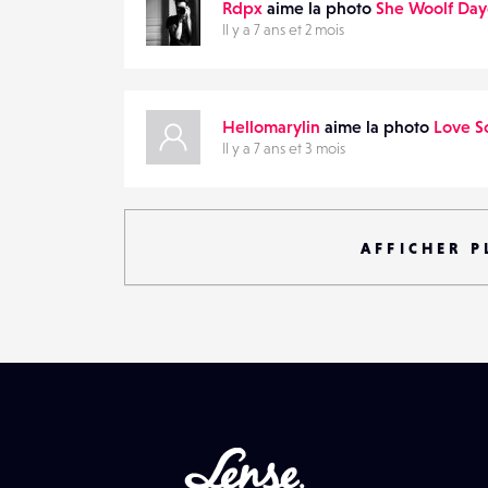
Rdpx
aime la photo
She Woolf Da
Il y a 7 ans et 2 mois
Hellomarylin
aime la photo
Love S
Il y a 7 ans et 3 mois
AFFICHER P
Lense