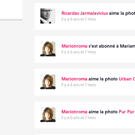
DESTINATAIRE
Ricardas Jarmalavicius
aime la pho
VOTRE
Il y a 6 ans et 7 mois
EMAIL
VOTRE
EMAIL
Marionroma
s’est abonné à Mariam
Il y a 6 ans et 7 mois
PARTAGER
Marionroma
aime la photo
Urban O
Il y a 6 ans et 7 mois
Marionroma
aime la photo
Pur Pur
Il y a 6 ans et 7 mois