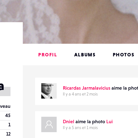
PROFIL
ALBUMS
PHOTOS
a
Ricardas Jarmalavicius
aime la pho
Il y a 4 ans et 2 mois
veau
45
Dniel
aime la photo
Lui
1
Il y a 5 ans et 1 mois
12