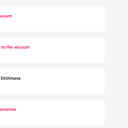
vacuum
n to the vacuum
Sitchinava
Feminine