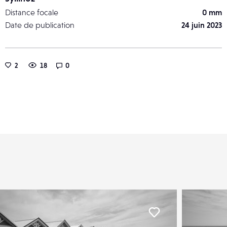
Distance focale
0 mm
Date de publication
24 juin 2023
2
18
0
er
Liker