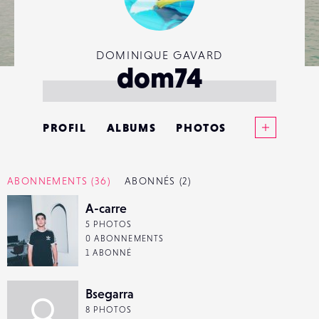
DOMINIQUE GAVARD
dom74
Voir plus
PROFIL
ALBUMS
PHOTOS
ANNONCES
ABONNEMENTS
(36)
ABONNÉS
(2)
MATÉRIELS
A-carre
5 PHOTOS
CONTACTS
0 ABONNEMENTS
1 ABONNÉ
ÉVÉNEMENTS
Bsegarra
FAVORIS
8 PHOTOS