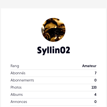
Syllin02
Rang
Amateur
Abonnés
7
Abonnements
0
Photos
133
Albums
4
Annonces
0