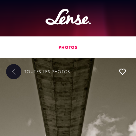
Lense
PHOTOS
TOUTES LES
PHOTOS
L