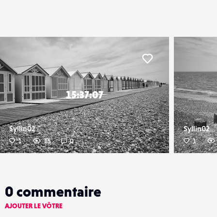
er
Liker
15:37:07
Syllin02
Syllin02
1
15
0
1
0
commentaire
AJOUTER LE VÔTRE