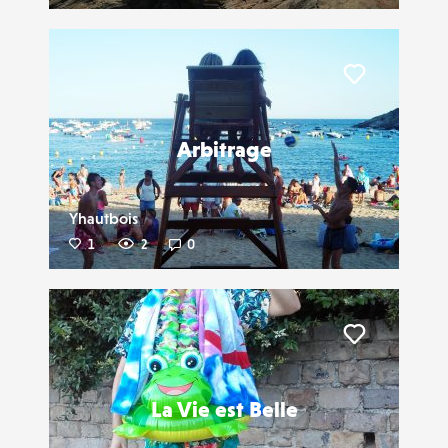
Liker
Arbitrage
Yhautbois
1
2
0
Liker
La Vie est Belle