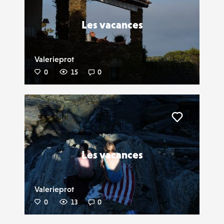
Les vacances
Valerieprot
0
15
0
Liker
Les vacances
Valerieprot
0
13
0