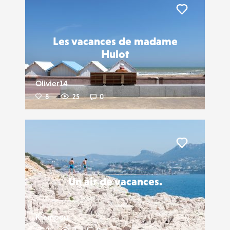
Liker
Les vacances de madame
Hulot
Olivier14
8
25
0
Liker
Un air de vacances.
Krampou