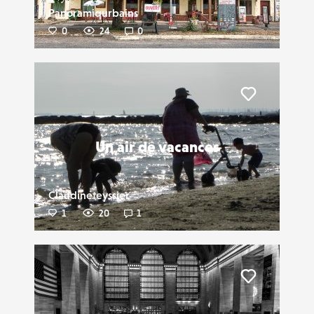
Panoramiqurbains
0
24
0
Liker
Un air de vacances
Claudineteyssier
1
20
1
Liker