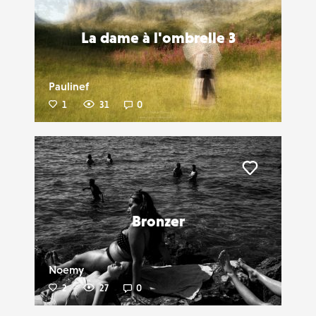
La dame à l'ombrelle 3
Paulinef
1
31
0
Liker
Bronzer
Noemy
2
27
0