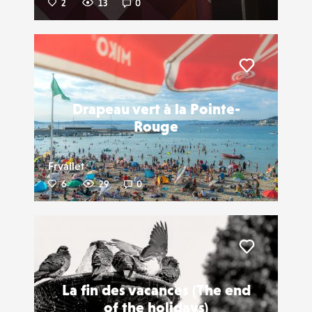
2
13
0
Liker
Drapeau vert à la Pointe-
Rouge
Frvallet
6
29
0
Liker
La fin des vacances (The end
of the holidays)