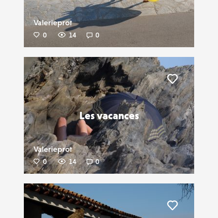
Valerieprot
0
14
0
Liker
Les vacances
Valerieprot
0
14
0
Liker