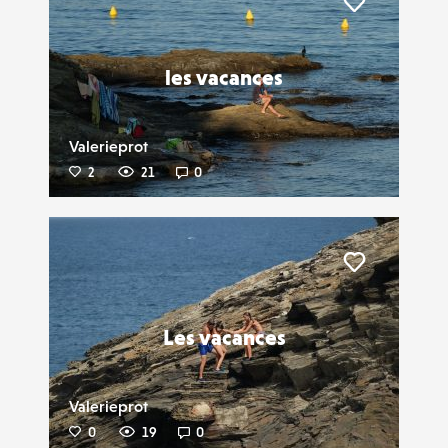
Liker
les vacances
Valerieprot
2
21
0
Liker
Les vacances
Valerieprot
0
19
0