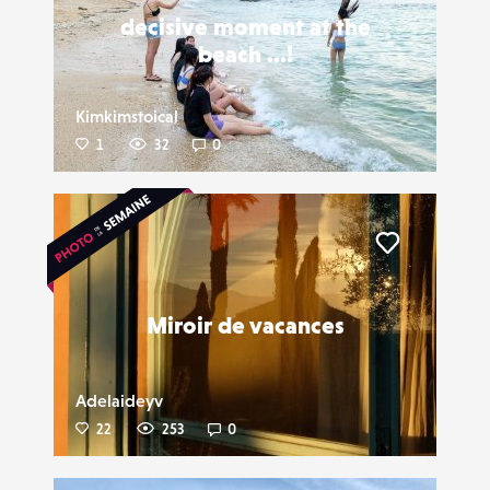
decisive moment at the
beach ...!
Kimkimstoical
1
32
0
Liker
Miroir de vacances
Adelaideyv
22
253
0