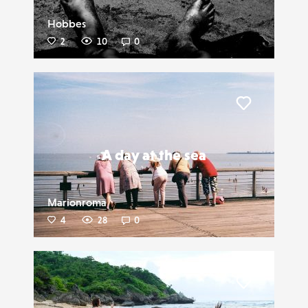
Hobbes
2
10
0
Liker
A day at the sea
Marionroma
4
28
0
Liker