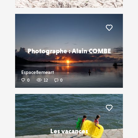
0
2
0
Liker
Photographe : Alain COMBE
Espace8emeart
0
12
0
Liker
Les vacances