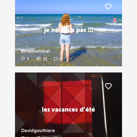
Liker
je ne peux pas !!!
Kimkimstoical
1
21
0
Liker
les vacances d'été
Davidgouthiere