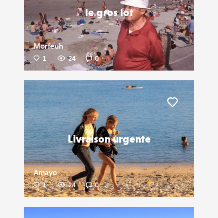
le gros lot
Morfeuh
1
24
0
Liker
Livraison urgente
Amayo
1
24
0