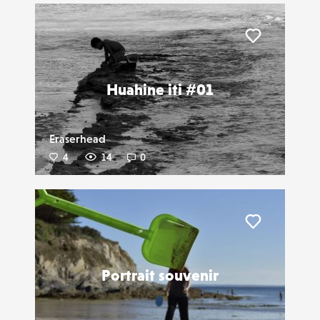
Liker
Huahine iti #01
Eraserhead
4
14
0
Liker
Portrait souvenir