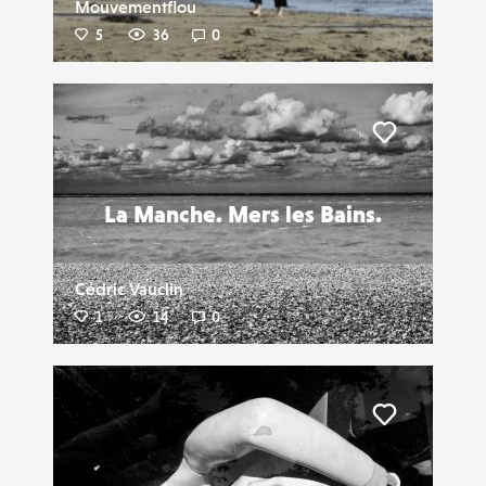
Mouvementflou
5
36
0
Liker
La Manche. Mers les Bains.
Cédric Vauclin
1
14
0
Liker