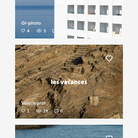
Vacances
Gl-photo
4
5
0
Liker
les vacances
Valerieprot
1
19
0