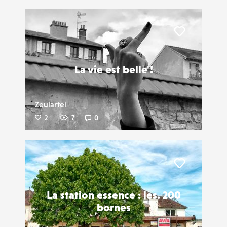
Liker
La vie est belle !
Zeulartei
2
7
0
Liker
La station essence : les. 200
bornes