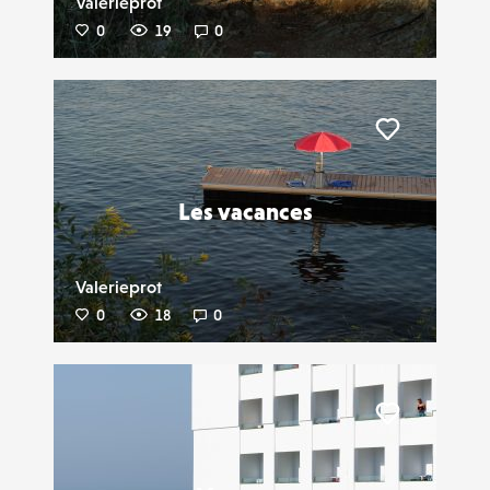
Valerieprot
0
19
0
Liker
Les vacances
Valerieprot
0
18
0
Liker