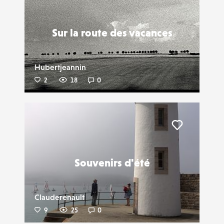
Liker
Sur la route des vacances
Hubertjeannin
2
18
0
Liker
Souvenirs d'été
Clauderenault
9
25
0