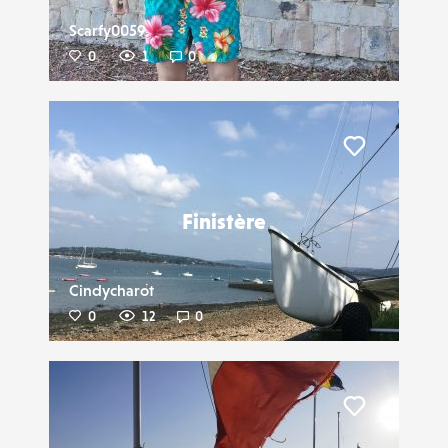
Scarfy0059
0
1
0
Liker
Finistère
Cindycharot
0
12
0
Liker