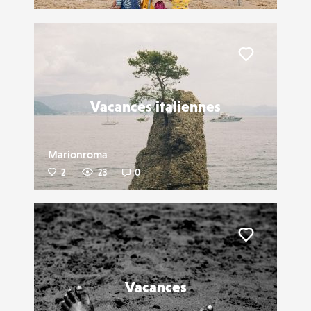
Liker
Vacances italiennes
Marionroma
2
23
0
Liker
Vacances