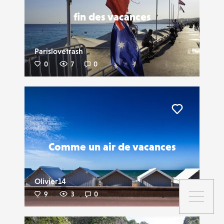
fin des vacances
Parislovetrash
0
7
0
Liker
Comme un air de vacances
Olivier14
9
3
0