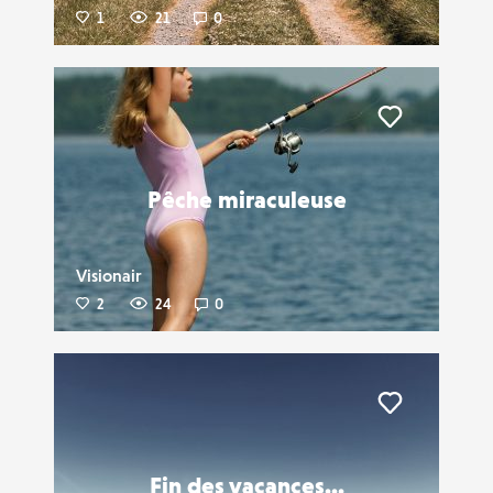
1
21
0
Liker
Pêche miraculeuse
Visionair
2
24
0
Liker
Fin des vacances...