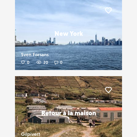
Liker
New York
Sven Forsans
0
20
0
Liker
Retour à la maison
Gilpivert