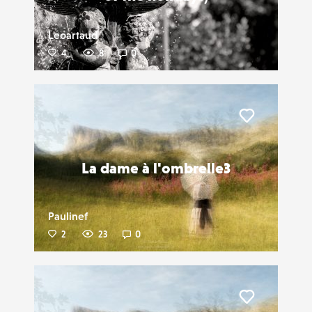
Leoartaud
4
8
0
Liker
La dame à l'ombrelle3
Paulinef
2
23
0
Liker