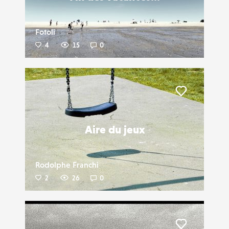
Fotoli
4
15
0
Liker
Aire du jeux
Rodolphe Franchi
2
26
0