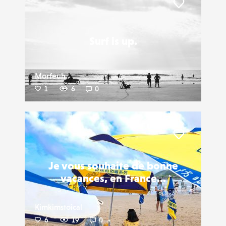
Liker
Surf is up.
Morfeuh
1
6
0
Liker
Je vous souhaite de bonne
vacances, en France...
Kimkimstoical
6
19
0