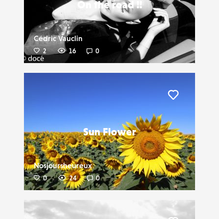
On the road !!
Cédric Vauclin
2
16
0
Liker
Sun Flower
Nosjoursheureux
0
24
0