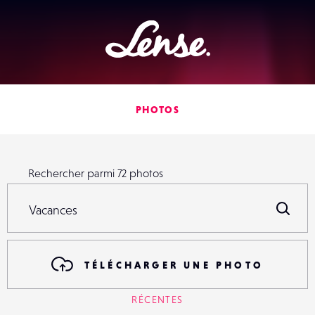
Lense
PHOTOS
Rechercher parmi
72
photos
Rechercher parmi
72
photos
R
TÉLÉCHARGER UNE PHOTO
RÉCENTES