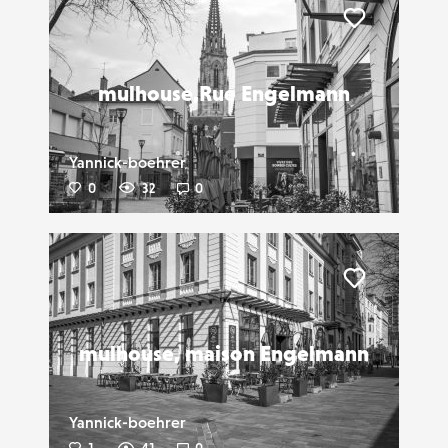
Liker
mulhouse,Rue Engelmann
Yannick-boehrer
0
32
0
Liker
mulhouse, maison Engelmann
Yannick-boehrer