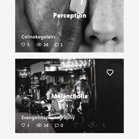
Perception
Celinekegeleirs
5
26
1
Liker
Melancholia
Evangelistaphotography
2
24
0