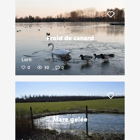
Liker
Froid de canard
Lorti
0
30
0
Liker
Mare gelée