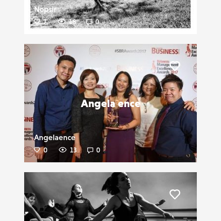
Nopsir
7
18
0
Liker
Angela ence
Angelaence
0
13
0
Liker