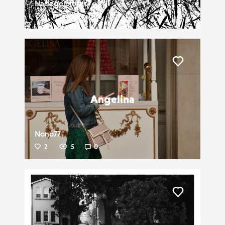
Nadegelelezec
5
24
0
Liker
Angelina
Nono77
2
5
0
Liker