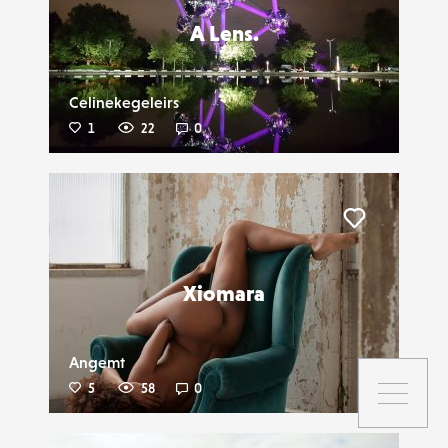
A Lens.
Celinekegeleirs
1
22
0
Liker
Xiomara
Angemt
5
58
0