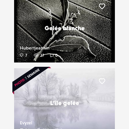
Liker
Gelée blanche
Hubertjeannin
7
27
0
Liker
L’île gelée
Evyzel