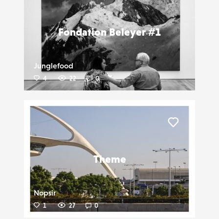
Liker
Fondation Beleyer #1
Junglefood
4
22
0
Liker
Theme
Nopsir
1
27
0