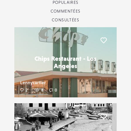
POPULAIRES
COMMENTÉES
CONSULTÉES
Liker
Chips Restaurant - Los
Angeles
Lennycartier
2
8
0
Liker