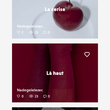
La cerise
Nadegelelezec
2
23
0
Liker
Là haut
Nadegelelezec
0
23
0