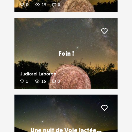
0
19
0
Liker
Foin !
Judicael Laborde
1
16
0
Liker
Une nuit de Voie lactée...