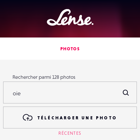
Lense
PHOTOS
Rechercher parmi
128
photos
Rechercher parmi
128
photos
R
TÉLÉCHARGER UNE PHOTO
RÉCENTES