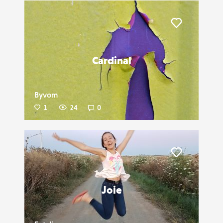
Liker
Cardinal
Byvom
1
24
0
Liker
Joie