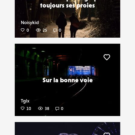
toujours ses proies
Noisykid
0
25
0
Liker
Sur la bonne voie
Tglx
10
38
0