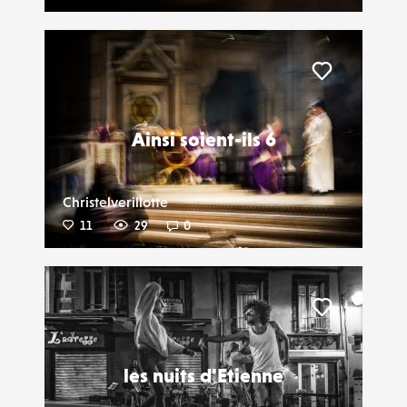
Liker
Ainsi soient-ils 6
Christelverillotte
11
29
0
Liker
les nuits d'Etienne