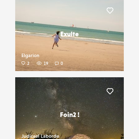
Liker
Exulte
Elgarion
2
19
0
Liker
Foin2 !
Judicael Laborde