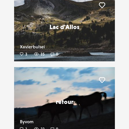
Liker
Lac d'Allos
Xavierbulsei
3
35
0
Liker
retour
Byvom