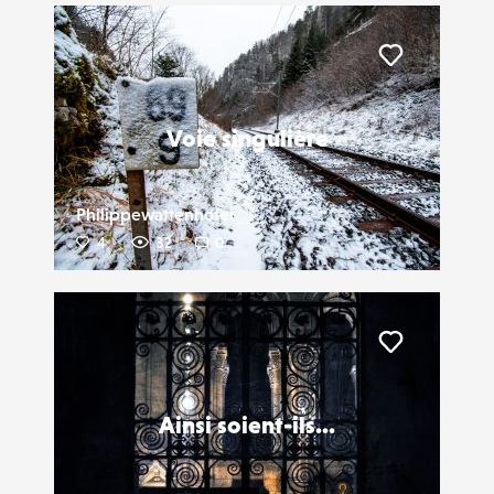
Liker
Voie singulière
Philippewattenhofer
4
32
0
Liker
Ainsi soient-ils...