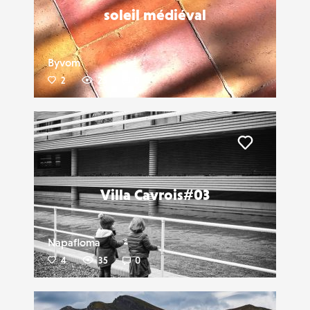
soleil médiéval
Byvom
2
25
0
Liker
Villa Cavrois#03
Napafloma
4
35
0