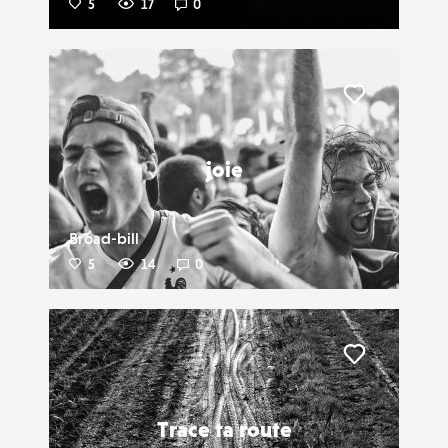
5
17
0
Liker
joie
Broad-bill
5
14
0
Liker
Trace ta route