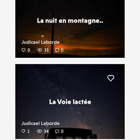
Liker
La nuit en montagne..
Judicael Laborde
0
33
0
Liker
La Voie lactée
Judicael Laborde
1
34
0