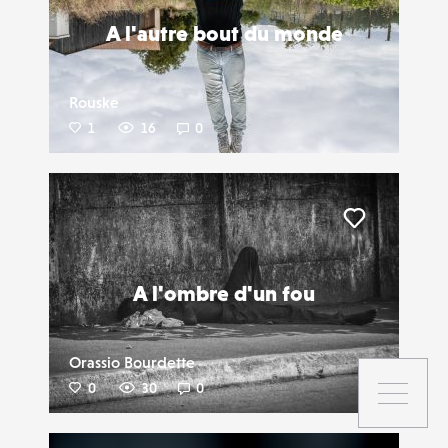
A l'autre bout du monde
Rouske
1
16
0
Liker
A l'ombre d'un fou
Orassio Bourdette
0
30
0