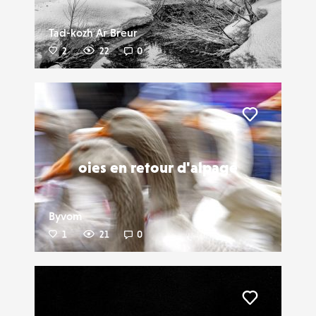
Tad-kozh Ar Breur
2
22
0
Liker
oies en retour d'alpage
Byvom
1
21
0
Liker