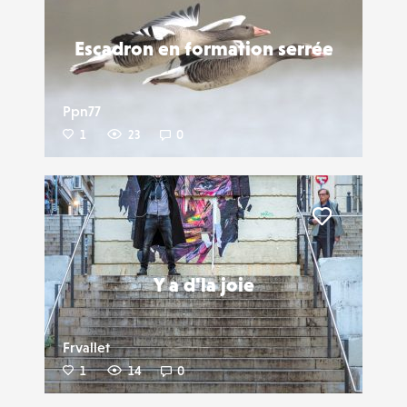
Escadron en formation serrée
Ppn77
1
23
0
Liker
Y a d'la joie
Frvallet
1
14
0