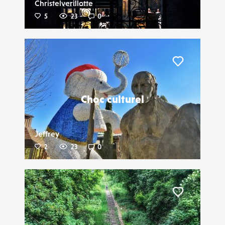
Christelverillotte
5
23
0
Liker
Choc culturel
Jeffrey
2
23
0
Liker