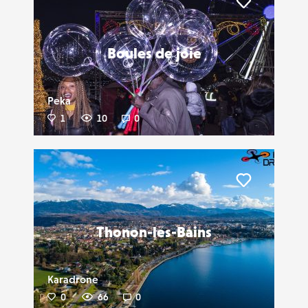
Liker
Boules de joie
Peka
1
10
0
Liker
Thonon-les-Bains
Karadrone
0
66
0