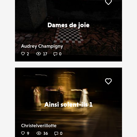
Liker
Dames de joie
Audrey Champigny
2
17
0
Liker
Ainsi soient-ils 1
Christelverillotte
9
36
0