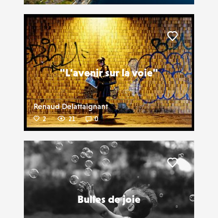
Liker
"L'avenir sur la voie"
Renaud Delattaignant
2
21
0
Liker
Bulles de joie