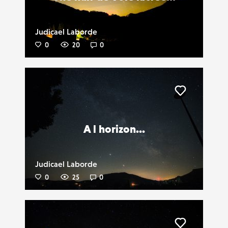
Judicael Laborde
0
20
0
Liker
A l horizon...
Judicael Laborde
0
25
0