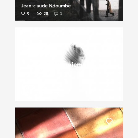
Jean-claude Ndoumbe
9
28
1
Liker
#Tournoiement
Julyb
1
7
0
Liker