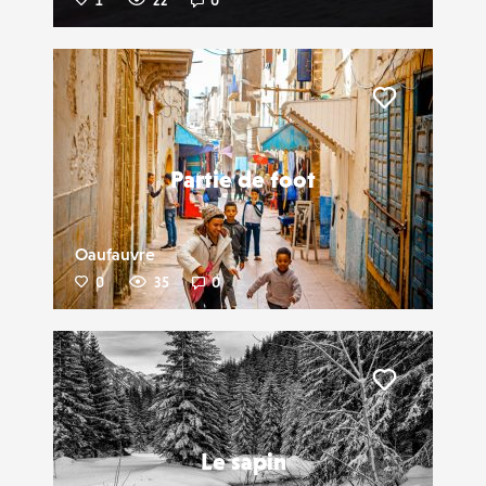
1
22
0
Liker
Partie de foot
Oaufauvre
0
35
0
Liker
Le sapin