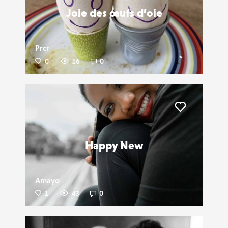
Joie des œufs d’oie
Prcr
0
16
0
Liker
Happy New
Amayo
1
43
0