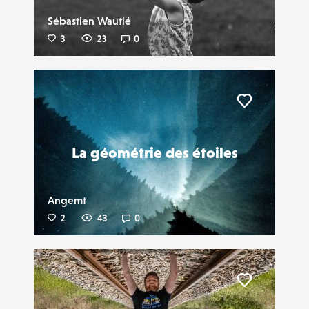
Sébastien Wautié
3
23
0
Liker
La géométrie des étoiles
Angemt
2
43
0
Liker