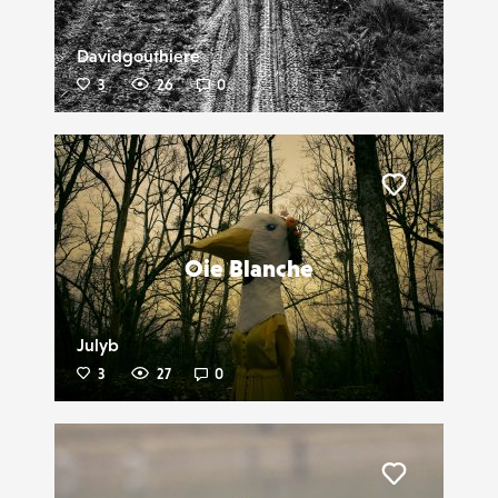
Davidgouthiere
3
26
0
Liker
Oie Blanche
Julyb
3
27
0
Liker