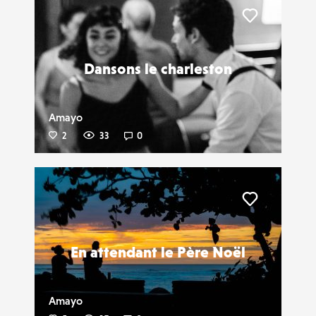
Liker
Dansons le charleston
Amayo
2
33
0
Liker
En attendant le Père Noël
Amayo