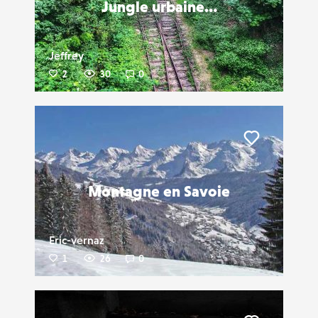
Jungle urbaine…
Jeffrey
2
30
0
Liker
Montagne en Savoie
Eric-vernaz
1
26
0