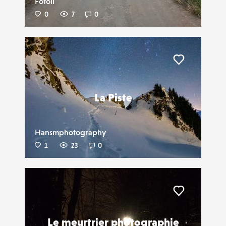
Fotoli
0
7
0
Liker
La Piste
Hansmphotography
1
23
0
Liker
Le meurtrier photographie