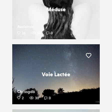
Méduse
Auclairde
16
56
0
Liker
Voie Lactée
Chrissgdb
2
30
0