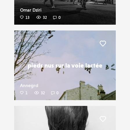
Omar Dziri
13
32
0
Liker
pieds nus sur la voie lactée
Annegrd
1
32
0
Liker