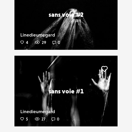
sans voie #2
Linedieumegard
4
29
0
Liker
sans voie #1
Linedieumegard
5
27
0