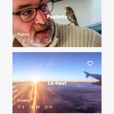
Liker
Paulette
Pawolr
0
13
0
Liker
Là-haut
Frvallet
5
26
0