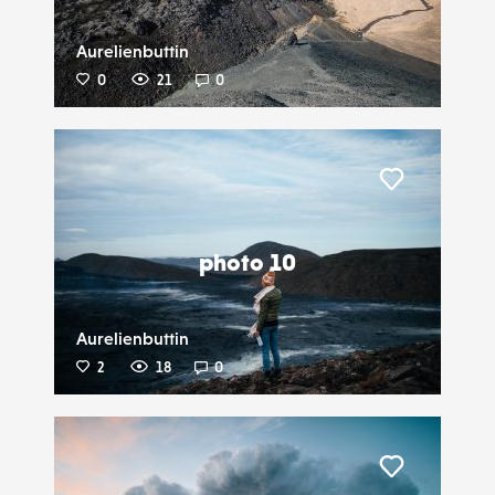
Aurelienbuttin
0
21
0
Liker
photo 10
Aurelienbuttin
2
18
0
Liker