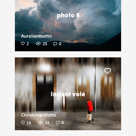
photo 8
Aurelienbuttin
2
25
0
Liker
Instant volé
Christelverillotte
16
55
0