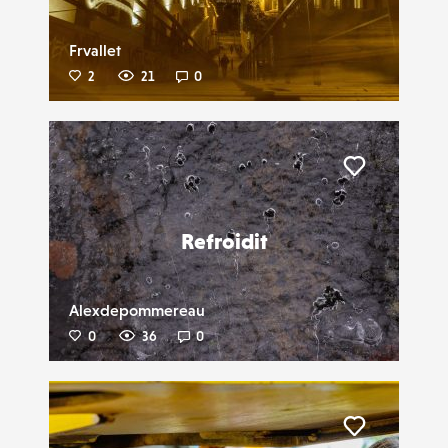
Frvallet
2
21
0
Liker
Refroidit
Alexdepommereau
0
36
0
Liker