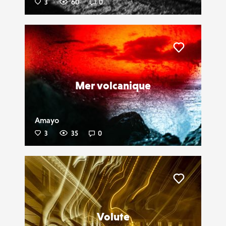
3
60
0
Liker
Mer volcanique
Amayo
3
35
0
Liker
Volute