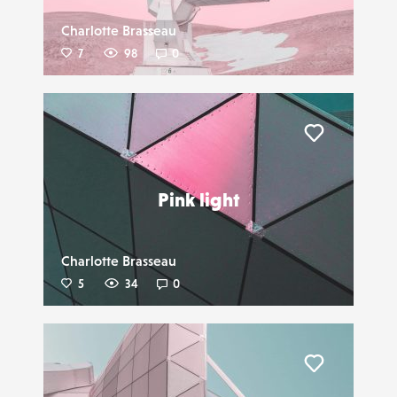
Charlotte Brasseau
7
98
0
Liker
Pink light
Charlotte Brasseau
5
34
0
Liker