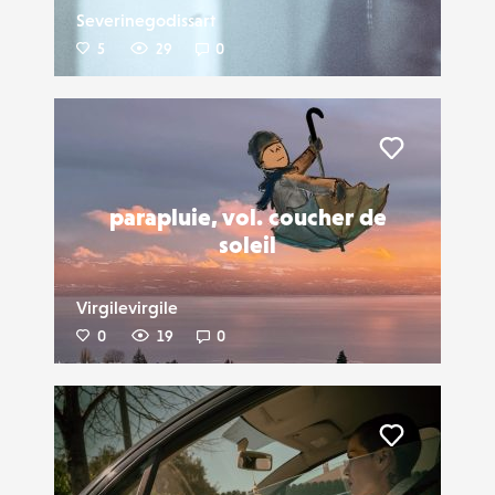
Severinegodissart
5
29
0
Liker
parapluie, vol. coucher de
soleil
Virgilevirgile
0
19
0
Liker