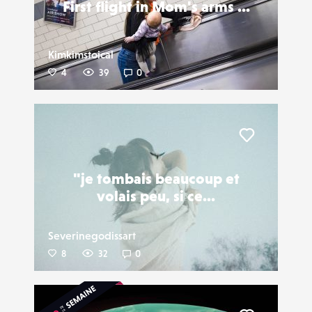
First flight in Mom's arms ...
Kimkimstoical
4
39
0
Liker
"je tombais beaucoup et
volais peu, si ce...
Severinegodissart
8
32
0