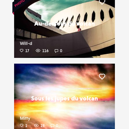
Liker
Au-dessous du volcan
Will-d
17
116
0
Liker
Sous les jupes du volcan
Mitty
1
28
0