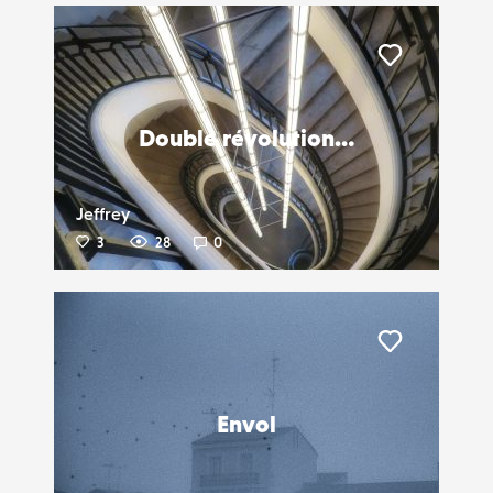
Liker
Double révolution…
Jeffrey
3
28
0
Liker
Envol