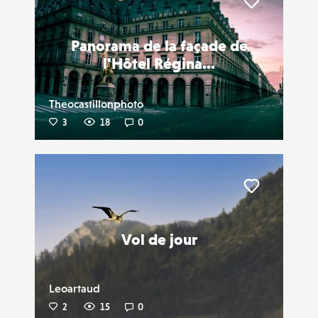
Liker
Panorama de la façade de
l'Hôtel Régina...
Theocastillonphoto
3
18
0
Liker
Vol de jour
Leoartaud
2
15
0