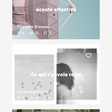
écoute attentive
Charlotte Brasseau
3
31
0
Liker
Ce qui s'envole reste
Severinegodissart
8
32
0