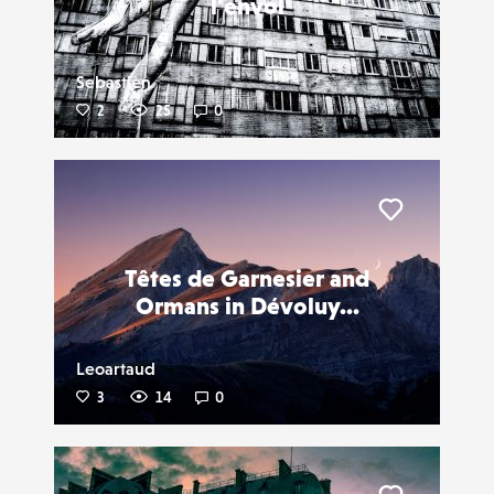
l'envol
Sebastien
2
25
0
Liker
Têtes de Garnesier and
Ormans in Dévoluy...
Leoartaud
3
14
0