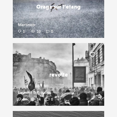
Orage sur l’etang
Martineb
1
10
0
Liker
revolte
Laurent Triboulois
1
14
0