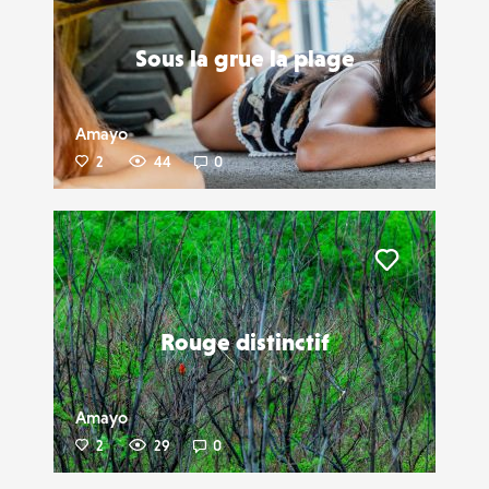
Sous la grue la plage
Amayo
2
44
0
Liker
Rouge distinctif
Amayo
2
29
0