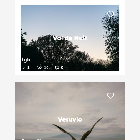
Liker
Vol de Nuit
Tglx
1
19
0
Liker
Vesuvio