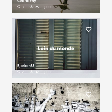
Cedric Fhy
3
25
0
Liker
Loin du monde
Bjorken35
2
32
0
Liker