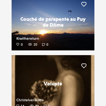
Liker
Couché de parapente au Puy
de Dôme
Kiwithereturn
0
20
0
Liker
Volupté
Christelverillotte