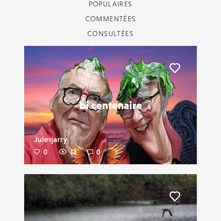
POPULAIRES
COMMENTÉES
CONSULTÉES
Liker
bi centenaire
Julesjarry
0
11
0
Liker