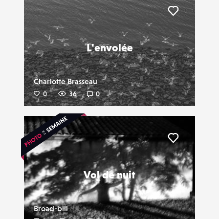
Liker
L'envolée
Charlotte Brasseau
0
36
0
Liker
Vol de nuit
Broad-bill