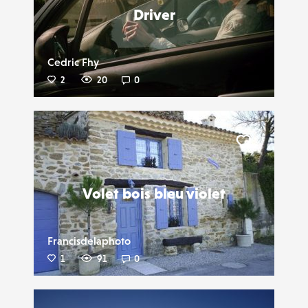
Driver
Cedric Fhy
2
20
0
Liker
Volet bois bleu violet
Francisdelaphoto
1
91
0