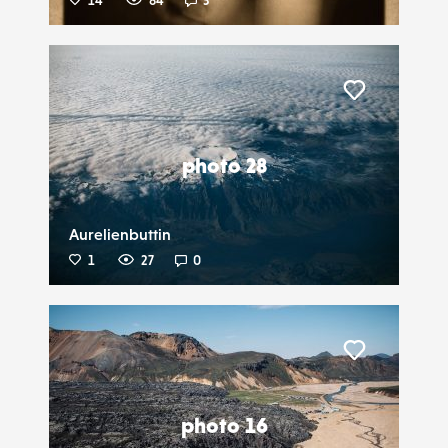
14
84
3
Liker
photo 28
Aurelienbuttin
1
27
0
Liker
photo 16