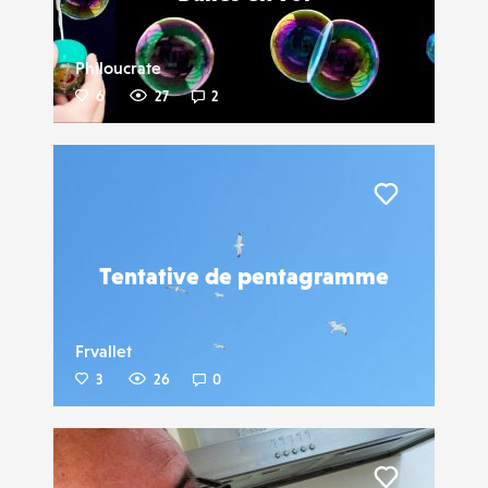
Philoucrate
6
27
2
Liker
Tentative de pentagramme
Frvallet
3
26
0