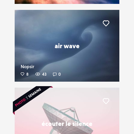
Liker
air wave
Nopsir
8
43
0
Liker
écouter le silence