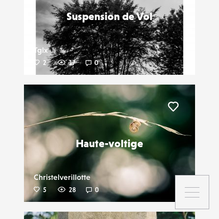
Suspension de Vol
Tglx
2
17
0
Liker
Haute-voltige
Christelverillotte
5
28
0