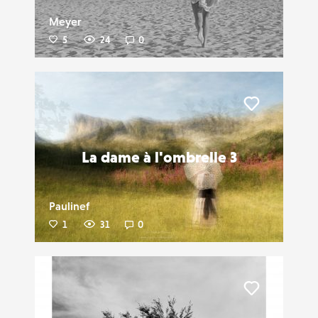
Meyer
5
24
0
Liker
La dame à l'ombrelle 3
Paulinef
1
31
0
Liker