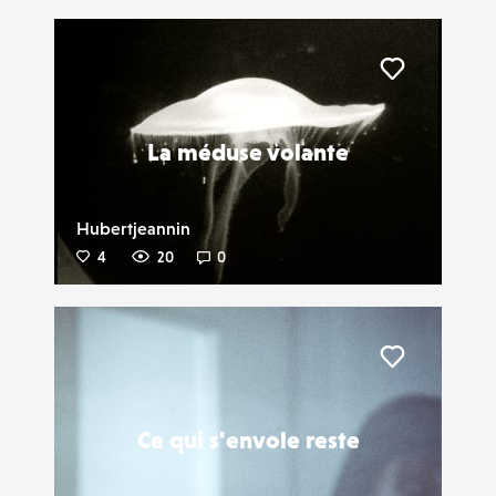
Liker
La méduse volante
Hubertjeannin
4
20
0
Liker
Ce qui s'envole reste