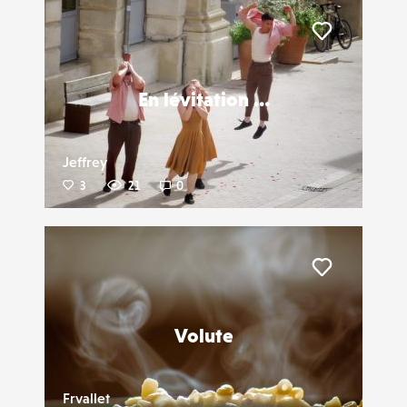
Liker
En lévitation …
Jeffrey
3
21
0
Liker
Volute
Frvallet