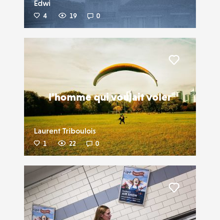
Edwi
4
19
0
Liker
l'homme qui voulait voler
Laurent Triboulois
1
22
0
Liker