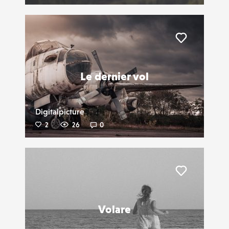
Liker
Le dernier vol
Digitalpicture
2
26
0
Liker
Volare