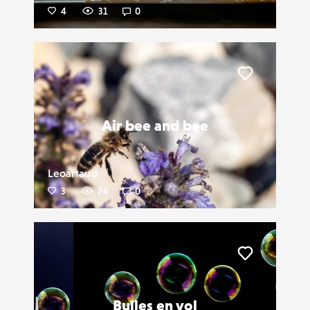
4
31
0
Liker
Air bee and bee
Leoartaud
3
24
0
Liker
Bulles en vol