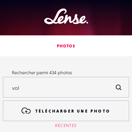
Lense
PHOTOS
Rechercher parmi
434
photos
Rechercher parmi
434
photos
R
TÉLÉCHARGER UNE PHOTO
RÉCENTES