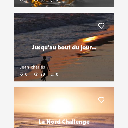
1
20
0
Liker
Jusqu'au bout du jour...
Jean-charles
0
20
0
Liker
La Nord Challenge