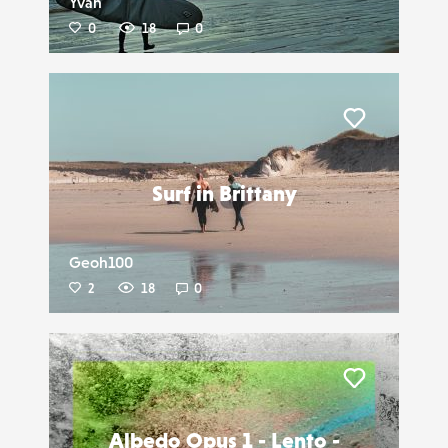
Yvan
0
18
0
Liker
Surf in Brittany
Geoh100
2
18
0
Liker
Albedo Opus 1 - Lento -