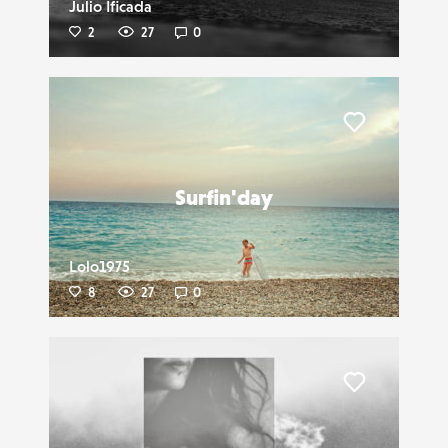
Julio Ificada
2
27
0
Liker
Surfin'day
Lolo1975
8
27
0
Liker