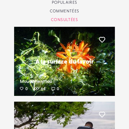
POPULAIRES
COMMENTÉES
CONSULTÉES
Liker
A la surface du lavoir
Mouvementflou
0
64
0
Liker