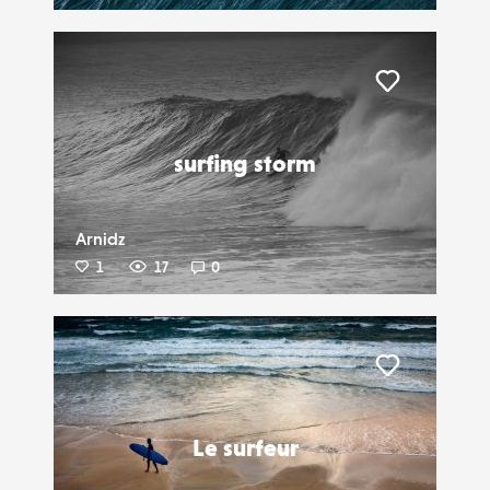
Liker
surfing storm
Arnidz
1
17
0
Liker
Le surfeur