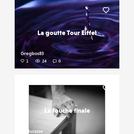
Liker
La goutte Tour Eiffel
Gregbos83
1
24
0
Liker
La touche finale
Jmducasse