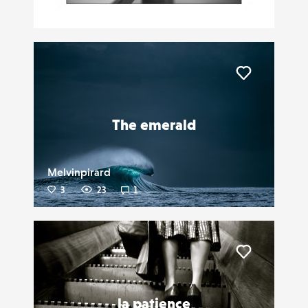
1
24
0
Liker
The emerald
Melvinpirard
3
23
1
Liker
la patience