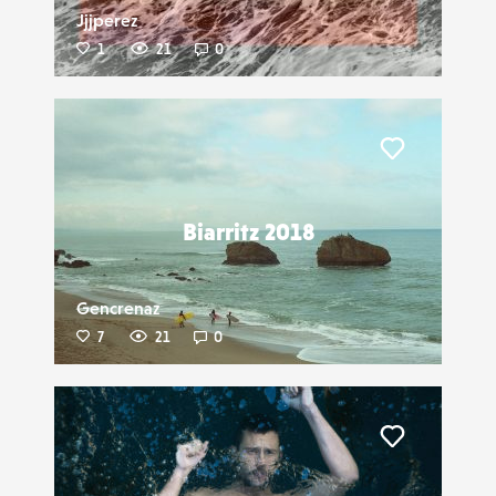
Jjjperez
1
21
0
Liker
Biarritz 2018
Gencrenaz
7
21
0
Liker