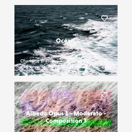
Liker
Océan.
Charlotte Brasseau
4
21
0
Liker
Albedo Opus 1 - Moderato -
Composition 3