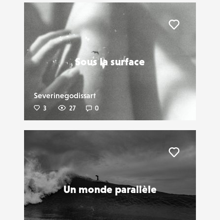
Liker
Sous la surface
Severinegodissart
3
27
0
Liker
Un monde parallèle