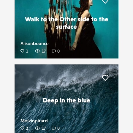
Liker
Walk to the Other side to the
surface
Alisonbounce
1
17
0
Liker
Deep in the blue
Melvinpirard
2
17
0