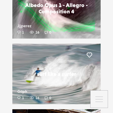
Albedo Opus 1 - Allegro -
Composition 4
Jjjperez
1
16
0
Liker
surf like a surfer
Gilph
1
16
0