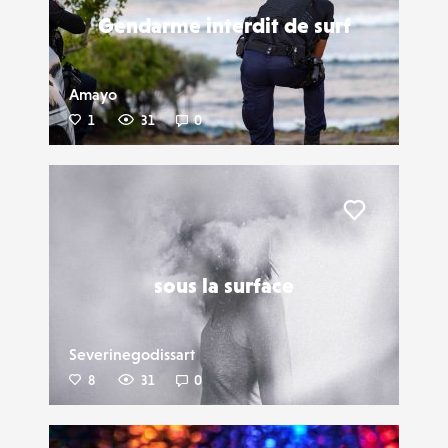
Gendarme interdit de surf
Amayo
1
31
0
Liker
sous la surface
Severinegodissart
8
31
0