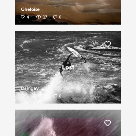
Gheloise
4
17
0
Liker
Lost
Damgay
0
17
0
Liker