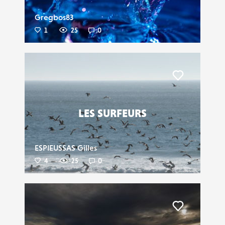
Gregbos83
1
25
0
Liker
LES SURFEURS
ESPIEUSSAS Gilles
4
25
0
Liker