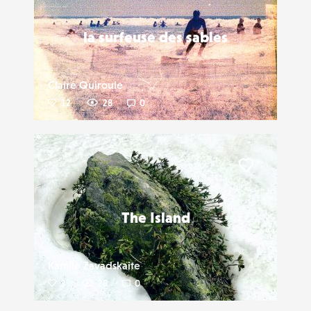
la surfeuse des sables
Claire Quiroule
12
28
0
Liker
The Island
Kamile Zavadskaite
3
28
0