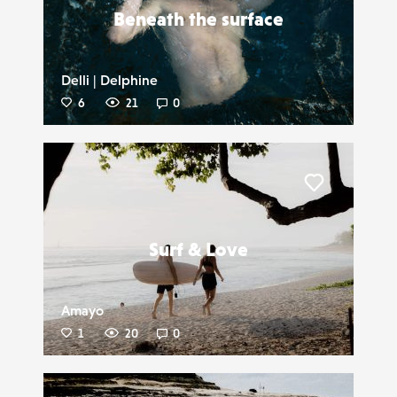
Beneath the surface
Delli | Delphine
6
21
0
Liker
Surf & Love
Amayo
1
20
0