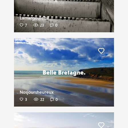
Lamargoulette
7
23
0
Liker
Belle Bretagne.
Nosjoursheureux
3
22
0