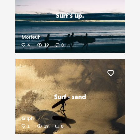
Surf's up.
Morfeuh
4
19
0
Liker
Surf - sand
Gilph
1
19
0