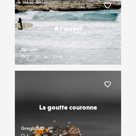
Liker
A l'assaut
Xprojet
2
20
0
Liker
La goutte couronne
Gregbos83