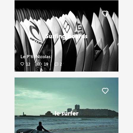
Liker
Surfing boards
Le P'tit Nicolas
12
19
2
Liker
le surfer