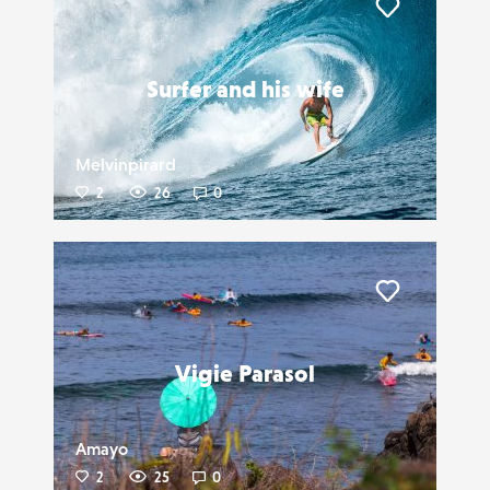
Liker
Surfer and his wife
Melvinpirard
2
26
0
Liker
Vigie Parasol
Amayo
2
25
0