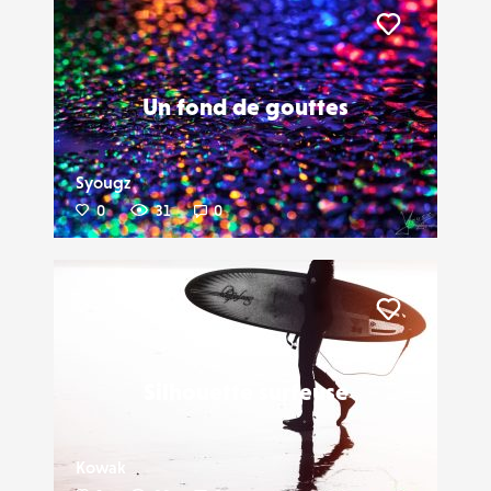
Liker
Un fond de gouttes
Syougz
0
31
0
Liker
Silhouette surfeuse
Kowak