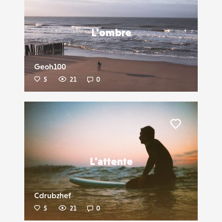
Liker
L'ombre
Geoh100
5
21
0
Liker
L'attente
Cdrubzhef
5
21
0