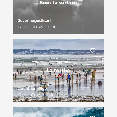
Sous la surface
Severinegodissart
11
26
0
Liker
La torche
Apetitdemange
2
26
0