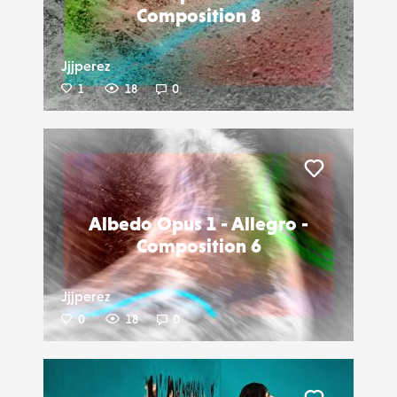
Composition 8
Jjjperez
1
18
0
Liker
Albedo Opus 1 - Allegro -
Composition 6
Jjjperez
0
18
0