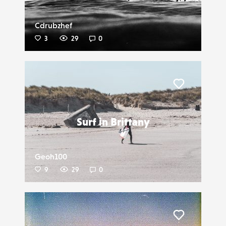
Cdrubzhef
3
29
0
Liker
Surf in Brittany
Geoh100
9
29
0
Liker