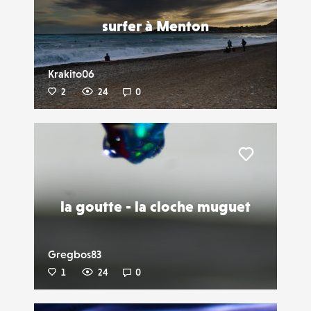
surfer à Menton
Krakito06
2
24
0
Liker
la goutte - la cloche muguet
Gregbos83
1
24
0