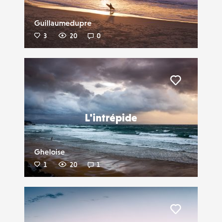
Guillaumedupre
3
20
0
Liker
L'intrépide
Gheloise
1
20
1
Liker