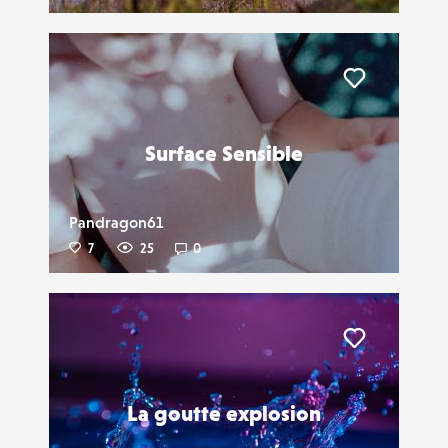
Liker
Surface Sensible
Pandragon61
7
25
0
Liker
La goutte explosion