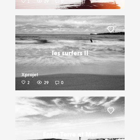
1
29
0
Liker
les surfers II
Xprojet
2
29
0
Liker
Entre Terre et Mer